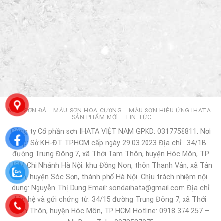
MẪU SƠN ĐÁ
MẪU SƠN HOA CƯƠNG
MẪU SƠN HIỆU ỨNG IHATA
SẢN PHẨM MỚI
TIN TỨC
Công ty Cổ phần sơn IHATA VIỆT NAM GPKD: 0317758811. Nơi
cấp: Sở KH-ĐT TP.HCM cấp ngày 29.03.2023 Địa chỉ : 34/1B
đường Trung Đông 7, xã Thới Tam Thôn, huyện Hóc Môn, TP
HCM Chi Nhánh Hà Nội: khu Đồng Non, thôn Thanh Vân, xã Tân
Dân, huyện Sóc Sơn, thành phố Hà Nội. Chịu trách nhiệm nội
dung: Nguyễn Thị Dung Email: sondaihata@gmail.com Địa chỉ
liên hệ và gửi chứng từ: 34/15 đường Trung Đông 7, xã Thới
Tam Thôn, huyện Hóc Môn, TP HCM Hotline: 0918 374 257 –