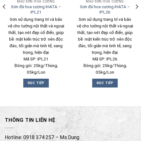
MẪU SƠN HOA CƯƠNG
MẪU SƠN HOA CƯƠNG
Sơn đá hoa cương IHATA –
Sơn đá hoa cương IHATA –
IPL21
IPL26
Sơn sử dụng trang trí và bảo
Sơn sử dụng trang trí và bảo
vệ cho tường nội thất và ngoại
vệ cho tường nội thất và ngoại
thất, tạo nét đẹp cổ điển, giúp
thất, tạo nét đẹp cổ điển, giúp
bề mặt kiến trúc trở nên độc
bề mặt kiến trúc trở nên độc
đáo, tối giản mà tinh tế, sang
đáo, tối giản mà tinh tế, sang
trọng, hiện đại.
trọng, hiện đại.
Mã SP: IPL21
Mã SP: IPL26
Đóng gói: 25kg/Thùng;
Đóng gói: 25kg/Thùng;
05kg/Lon
05kg/Lon
ĐỌC TIẾP
ĐỌC TIẾP
THÔNG TIN LIÊN HỆ
Hotline: 0918 374 257 – Ms.Dung