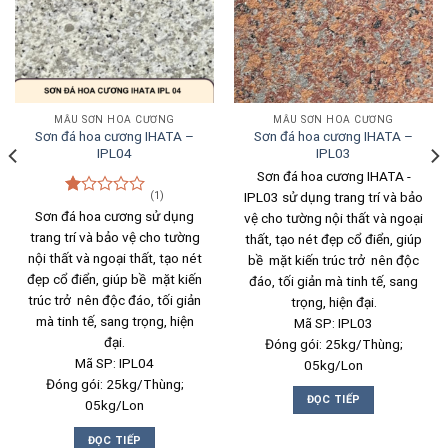
MẪU SƠN HOA CƯƠNG
MẪU SƠN HOA CƯƠNG
Sơn đá hoa cương IHATA –
Sơn đá hoa cương IHATA –
IPL04
IPL03
Sơn đá hoa cương IHATA -
IPL03 sử dụng trang trí và bảo
(1)
Được
Sơn đá hoa cương sử dụng
vệ cho tường nội thất và ngoại
xếp
trang trí và bảo vệ cho tường
thất, tạo nét đẹp cổ điển, giúp
hạng
1.00
nội thất và ngoại thất, tạo nét
bề mặt kiến trúc trở nên độc
5
đẹp cổ điển, giúp bề mặt kiến
đáo, tối giản mà tinh tế, sang
sao
trúc trở nên độc đáo, tối giản
trọng, hiện đại.
mà tinh tế, sang trọng, hiện
Mã SP: IPL03
đại.
Đóng gói: 25kg/Thùng;
Mã SP: IPL04
05kg/Lon
Đóng gói: 25kg/Thùng;
ĐỌC TIẾP
05kg/Lon
ĐỌC TIẾP