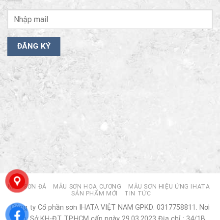
MẪU SƠN ĐÁ
MẪU SƠN HOA CƯƠNG
MẪU SƠN HIỆU ỨNG IHATA
SẢN PHẨM MỚI
TIN TỨC
Công ty Cổ phần sơn IHATA VIỆT NAM GPKD: 0317758811. Nơi
cấp: Sở KH-ĐT TP.HCM cấp ngày 29.03.2023 Địa chỉ : 34/1B