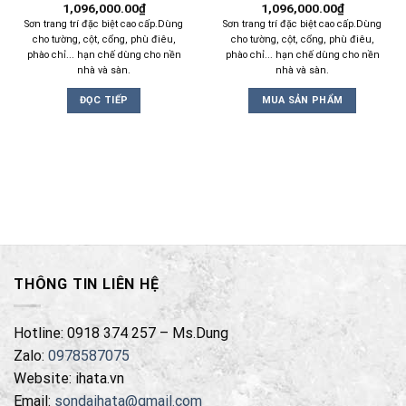
1,096,000.00
₫
1,096,000.00
₫
Sơn trang trí đặc biệt cao cấp.Dùng
Sơn trang trí đặc biệt cao cấp.Dùng
cho tường, cột, cổng, phù điêu,
cho tường, cột, cổng, phù điêu,
phào chỉ... hạn chế dùng cho nền
phào chỉ... hạn chế dùng cho nền
nhà và sàn.
nhà và sàn.
ĐỌC TIẾP
MUA SẢN PHẨM
THÔNG TIN LIÊN HỆ
Hotline: 0918 374 257 – Ms.Dung
Zalo:
0978587075
Website: ihata.vn
Email:
sondaihata@gmail.com