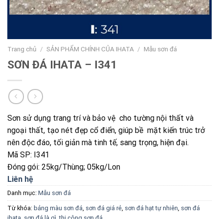
Trang chủ
/
SẢN PHẨM CHÍNH CỦA IHATA
/
Mẫu sơn đá
SƠN ĐÁ IHATA – I341
Sơn sử dụng trang trí và bảo vệ cho tường nội thất và
ngoại thất, tạo nét đẹp cổ điển, giúp bề mặt kiến trúc trở
nên độc đáo, tối giản mà tinh tế, sang trọng, hiện đại.
Mã SP: I341
Đóng gói: 25kg/Thùng; 05kg/Lon
Liên hệ
Danh mục:
Mẫu sơn đá
Từ khóa:
bảng màu sơn đá
,
sơn đá giá rẻ
,
sơn đá hạt tự nhiên
,
sơn đá
ihata
,
sơn đá là gì
,
thi công sơn đá