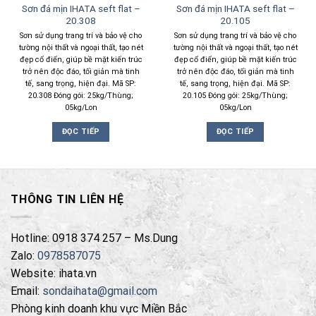
Sơn đá mịn IHATA seft flat –
Sơn đá mịn IHATA seft flat –
20.308
20.105
Sơn sử dụng trang trí và bảo vệ cho
Sơn sử dụng trang trí và bảo vệ cho
tường nội thất và ngoại thất, tạo nét
tường nội thất và ngoại thất, tạo nét
đẹp cổ điển, giúp bề mặt kiến trúc
đẹp cổ điển, giúp bề mặt kiến trúc
trở nên độc đáo, tối giản mà tinh
trở nên độc đáo, tối giản mà tinh
tế, sang trọng, hiện đại. Mã SP:
tế, sang trọng, hiện đại. Mã SP:
20.308 Đóng gói: 25kg/Thùng;
20.105 Đóng gói: 25kg/Thùng;
05kg/Lon
05kg/Lon
ĐỌC TIẾP
ĐỌC TIẾP
THÔNG TIN LIÊN HỆ
Hotline: 0918 374 257 – Ms.Dung
Zalo:
0978587075
Website: ihata.vn
Email:
sondaihata@gmail.com
Phòng kinh doanh khu vực Miền Bắc