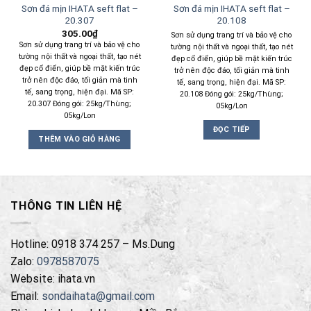
Sơn đá mịn IHATA seft flat –
Sơn đá mịn IHATA seft flat –
20.307
20.108
305.00
₫
Sơn sử dụng trang trí và bảo vệ cho
Sơn sử dụng trang trí và bảo vệ cho
tường nội thất và ngoại thất, tạo nét
tường nội thất và ngoại thất, tạo nét
đẹp cổ điển, giúp bề mặt kiến trúc
đẹp cổ điển, giúp bề mặt kiến trúc
trở nên độc đáo, tối giản mà tinh
trở nên độc đáo, tối giản mà tinh
tế, sang trọng, hiện đại. Mã SP:
tế, sang trọng, hiện đại. Mã SP:
20.108 Đóng gói: 25kg/Thùng;
20.307 Đóng gói: 25kg/Thùng;
05kg/Lon
05kg/Lon
ĐỌC TIẾP
THÊM VÀO GIỎ HÀNG
THÔNG TIN LIÊN HỆ
Hotline: 0918 374 257 – Ms.Dung
Zalo:
0978587075
Website: ihata.vn
Email:
sondaihata@gmail.com