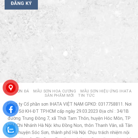
MẪU SƠN ĐÁ
MẪU SƠN HOA CƯƠNG
MẪU SƠN HIỆU ỨNG IHATA
SẢN PHẨM MỚI
TIN TỨC
Công ty Cổ phần sơn IHATA VIỆT NAM GPKD: 0317758811. Nơi
cấp: Sở KH-ĐT TP.HCM cấp ngày 29.03.2023 Địa chỉ : 34/1B
đường Trung Đông 7, xã Thới Tam Thôn, huyện Hóc Môn, TP
HCM Chi Nhánh Hà Nội: khu Đồng Non, thôn Thanh Vân, xã Tân
Dân, huyện Sóc Sơn, thành phố Hà Nội. Chịu trách nhiệm nội