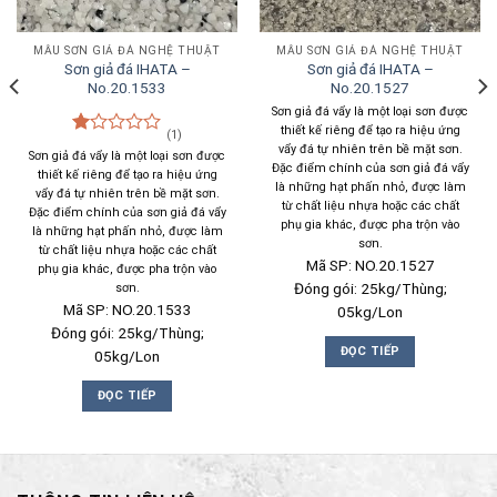
MẪU SƠN GIẢ ĐÁ NGHỆ THUẬT
MẪU SƠN GIẢ ĐÁ NGHỆ THUẬT
Sơn giả đá IHATA –
Sơn giả đá IHATA –
No.20.1533
No.20.1527
Sơn giả đá vẩy là một loại sơn được
thiết kế riêng để tạo ra hiệu ứng
(1)
Được
vẩy đá tự nhiên trên bề mặt sơn.
Sơn giả đá vẩy là một loại sơn được
xếp
Đặc điểm chính của sơn giả đá vẩy
thiết kế riêng để tạo ra hiệu ứng
hạng
là những hạt phấn nhỏ, được làm
vẩy đá tự nhiên trên bề mặt sơn.
1.00
từ chất liệu nhựa hoặc các chất
Đặc điểm chính của sơn giả đá vẩy
5
phụ gia khác, được pha trộn vào
là những hạt phấn nhỏ, được làm
sao
sơn.
từ chất liệu nhựa hoặc các chất
Mã SP: NO.20.1527
phụ gia khác, được pha trộn vào
Đóng gói: 25kg/Thùng;
sơn.
Mã SP: NO.20.1533
05kg/Lon
Đóng gói: 25kg/Thùng;
ĐỌC TIẾP
05kg/Lon
ĐỌC TIẾP