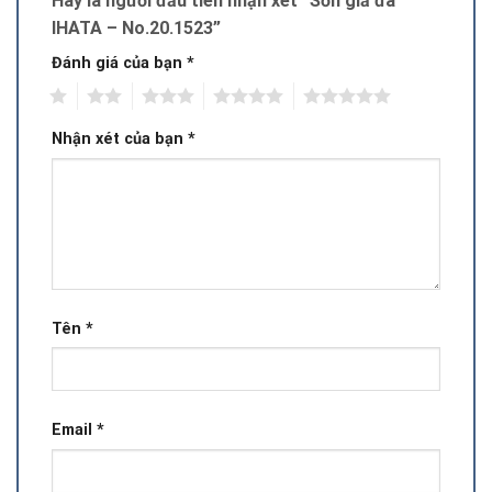
Hãy là người đầu tiên nhận xét “Sơn giả đá
IHATA – No.20.1523”
Đánh giá của bạn
*
1
2
3
4
5
Nhận xét của bạn
*
Tên
*
Email
*