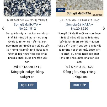
MẪU SƠN GIẢ ĐÁ NGHỆ THUẬT
MẪU SƠN GIẢ ĐÁ NGHỆ THUẬT
Sơn giả đá IHATA –
Sơn giả đá IHATA –
No.20.1512
No.20.1520
Sơn giả đá vẩy là một loại sơn được
Sơn giả đá vẩy là một loại sơn được
thiết kế riêng để tạo ra hiệu ứng
thiết kế riêng để tạo ra hiệu ứng
vẩy đá tự nhiên trên bề mặt sơn.
vẩy đá tự nhiên trên bề mặt sơn.
Đặc điểm chính của sơn giả đá vẩy
Đặc điểm chính của sơn giả đá vẩy
là những hạt phấn nhỏ, được làm
là những hạt phấn nhỏ, được làm
từ chất liệu nhựa hoặc các chất
từ chất liệu nhựa hoặc các chất
phụ gia khác, được pha trộn vào
phụ gia khác, được pha trộn vào
sơn.
sơn.
Mã SP: NO.20.1512
Mã SP: NO.20.1520
Đóng gói: 25kg/Thùng;
Đóng gói: 25kg/Thùng;
05kg/Lon
05kg/Lon
ĐỌC TIẾP
ĐỌC TIẾP