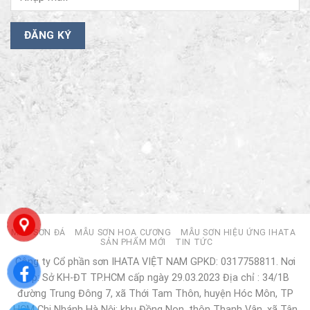
MẪU SƠN ĐÁ
MẪU SƠN HOA CƯƠNG
MẪU SƠN HIỆU ỨNG IHATA
SẢN PHẨM MỚI
TIN TỨC
Công ty Cổ phần sơn IHATA VIỆT NAM GPKD: 0317758811. Nơi
cấp: Sở KH-ĐT TP.HCM cấp ngày 29.03.2023 Địa chỉ : 34/1B
đường Trung Đông 7, xã Thới Tam Thôn, huyện Hóc Môn, TP
HCM Chi Nhánh Hà Nội: khu Đồng Non, thôn Thanh Vân, xã Tân