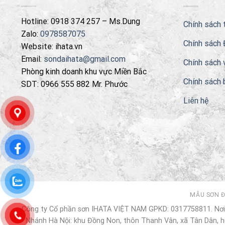
Hotline: 0918 374 257 – Ms.Dung
Chính sách 
Zalo:
0978587075
Chính sách 
Website: ihata.vn
Email:
sondaihata@gmail.com
Chính sách 
Phòng kinh doanh khu vực Miền Bắc
Chính sách 
SDT: 0966 555 882 Mr. Phước
Liên hệ
MẪU SƠN 
Công ty Cổ phần sơn IHATA VIỆT NAM GPKD: 0317758811. Nơi 
Nhánh Hà Nội: khu Đồng Non, thôn Thanh Vân, xã Tân Dân, hu