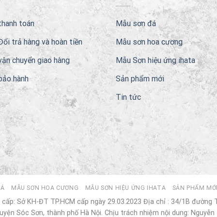
thanh toán
Mẫu sơn đá
Đổi trả hàng và hoàn tiền
Mẫu sơn hoa cương
vận chuyển giao hàng
Mẫu Sơn hiệu ứng ihata
bảo hành
Sản phẩm mới
Tin tức
ĐÁ
MẪU SƠN HOA CƯƠNG
MẪU SƠN HIỆU ỨNG IHATA
SẢN PHẨM MỚ
cấp: Sở KH-ĐT TP.HCM cấp ngày 29.03.2023 Địa chỉ : 34/1B đường
yện Sóc Sơn, thành phố Hà Nội. Chịu trách nhiệm nội dung: Nguyễn 