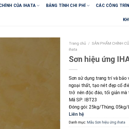
CHÍNH CỦA IHATA
BẢNG TÍNH CHI PHÍ
CÁC CÔNG TRÌN
KH
Trang chủ
/
SẢN PHẨM CHÍNH CỦ
ihata
Sơn hiệu ứng IH
Sơn sử dụng trang trí và bảo 
ngoại thất, tạo nét đẹp cổ đi
trở nên độc đáo, tối giản mà t
Mã SP: IBT23
Đóng gói: 25kg/Thùng; 05kg/
Liên hệ
Danh mục:
Mẫu Sơn hiệu ứng ihata