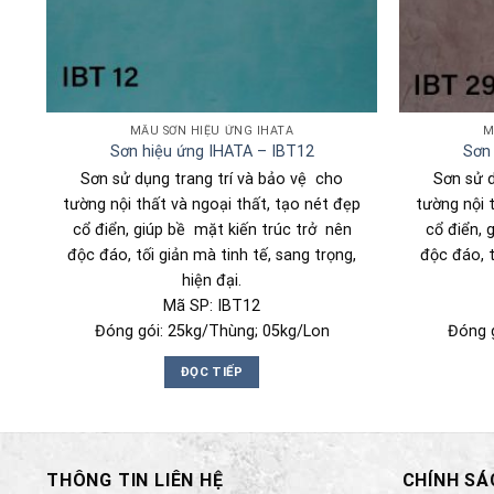
MẪU SƠN HIỆU ỨNG IHATA
M
Sơn hiệu ứng IHATA – IBT12
Sơn 
ng
Sơn sử dụng trang trí và bảo vệ cho
Sơn sử d
ại
tường nội thất và ngoại thất, tạo nét đẹp
tường nội 
cổ điển, giúp bề mặt kiến trúc trở nên
cổ điển, 
nh
độc đáo, tối giản mà tinh tế, sang trọng,
độc đáo, t
hiện đại.
Mã SP: IBT12
Đóng gói: 25kg/Thùng; 05kg/Lon
Đóng 
ĐỌC TIẾP
THÔNG TIN LIÊN HỆ
CHÍNH SÁ