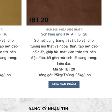
TA
MẪU SƠN HIỆU ỨNG IHATA
IBT16
Sơn hiệu ứng IHATA – IBT20
ảo vệ cho
Sơn sử dụng trang trí và bảo vệ cho
tạo nét đẹp
tường nội thất và ngoại thất, tạo nét đẹp
úc trở nên
cổ điển, giúp bề mặt kiến trúc trở nên
sang trọng,
độc đáo, tối giản mà tinh tế, sang trọng,
hiện đại.
Mã SP: IBT20
kg/Lon
Đóng gói: 25kg/Thùng; 05kg/Lon
MUA SẢN PHẨM
ĐĂNG KÝ NHẬN TIN