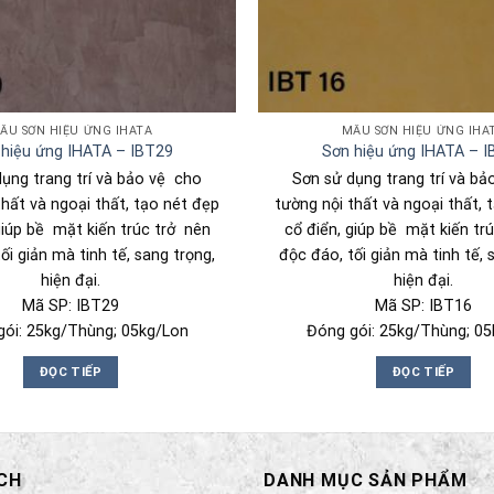
ẪU SƠN HIỆU ỨNG IHATA
MẪU SƠN HIỆU ỨNG IHA
hiệu ứng IHATA – IBT29
Sơn hiệu ứng IHATA – 
ụng trang trí và bảo vệ cho
Sơn sử dụng trang trí và b
thất và ngoại thất, tạo nét đẹp
tường nội thất và ngoại thất, 
giúp bề mặt kiến trúc trở nên
cổ điển, giúp bề mặt kiến tr
ối giản mà tinh tế, sang trọng,
độc đáo, tối giản mà tinh tế, 
hiện đại.
hiện đại.
Mã SP: IBT29
Mã SP: IBT16
gói: 25kg/Thùng; 05kg/Lon
Đóng gói: 25kg/Thùng; 05
ĐỌC TIẾP
ĐỌC TIẾP
CH
DANH MỤC SẢN PHẨM