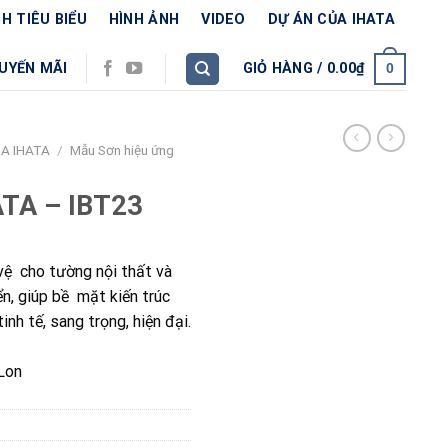
H TIÊU BIỂU
HÌNH ẢNH
VIDEO
DỰ ÁN CỦA IHATA
UYẾN MÃI
GIỎ HÀNG /
0.00
₫
0
A IHATA
/
Mẫu Sơn hiệu ứng
ATA – IBT23
vệ cho tường nội thất và
ển, giúp bề mặt kiến trúc
inh tế, sang trọng, hiện đại.
Lon