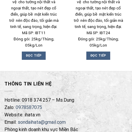
vệ cho tường nội thất và
vệ cho tường nội thất và
ngoại thất, tạo nét đẹp cổ
ngoại thất, tạo nét đẹp cổ
điển, giúp bề mặt kiến trúc
điển, giúp bề mặt kiến trúc
trở nên độc đáo, tối giản mà
trở nên độc đáo, tối giản mà
tinh tế, sang trọng, hiện đại.
tinh tế, sang trọng, hiện đại.
Mã SP: IBT11
Mã SP: IBT24
Đóng gói: 25kg/Thùng;
Đóng gói: 25kg/Thùng;
05kg/Lon
05kg/Lon
ĐỌC TIẾP
ĐỌC TIẾP
THÔNG TIN LIÊN HỆ
Hotline: 0918 374 257 – Ms.Dung
Zalo:
0978587075
Website: ihata.vn
Email:
sondaihata@gmail.com
Phòng kinh doanh khu vực Miền Bắc