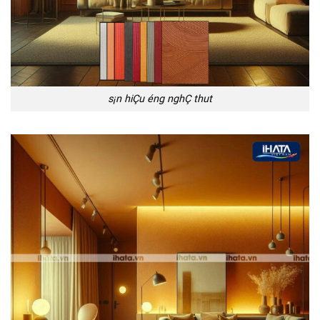
s¡n hiÇu éng nghÇ thu­t