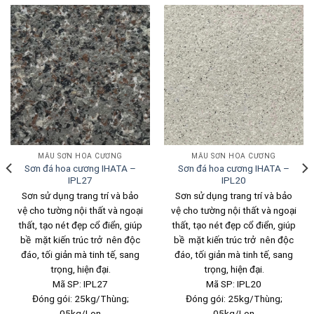
MẪU SƠN HOA CƯƠNG
MẪU SƠN HOA CƯƠNG
Sơn đá hoa cương IHATA –
Sơn đá hoa cương IHATA –
IPL27
IPL20
Sơn sử dụng trang trí và bảo
Sơn sử dụng trang trí và bảo
vệ cho tường nội thất và ngoại
vệ cho tường nội thất và ngoại
thất, tạo nét đẹp cổ điển, giúp
thất, tạo nét đẹp cổ điển, giúp
bề mặt kiến trúc trở nên độc
bề mặt kiến trúc trở nên độc
đáo, tối giản mà tinh tế, sang
đáo, tối giản mà tinh tế, sang
trọng, hiện đại.
trọng, hiện đại.
Mã SP: IPL27
Mã SP: IPL20
Đóng gói: 25kg/Thùng;
Đóng gói: 25kg/Thùng;
05kg/Lon
05kg/Lon