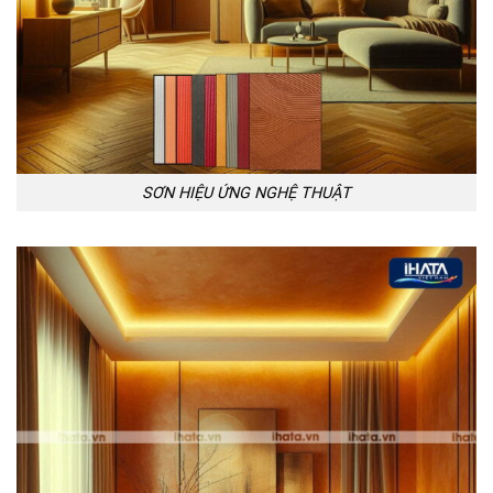
SƠN HIỆU ỨNG NGHỆ THUẬT