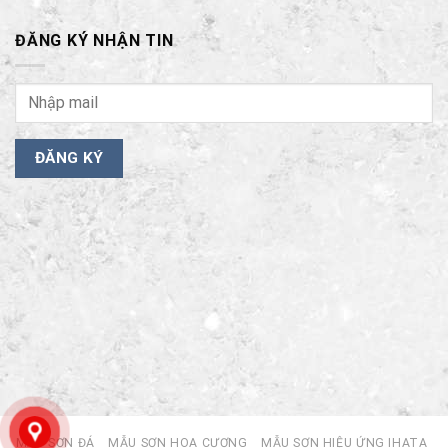
ĐĂNG KÝ NHẬN TIN
MẪU SƠN ĐÁ
MẪU SƠN HOA CƯƠNG
MẪU SƠN HIỆU ỨNG IHATA